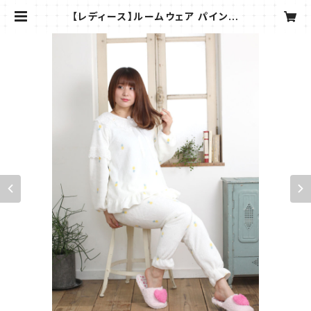
【レディース】ルームウェア パイン柄
レース パジャマ 部屋着 ２点セット S
H507 | SHELL FLAN/シェルフラン