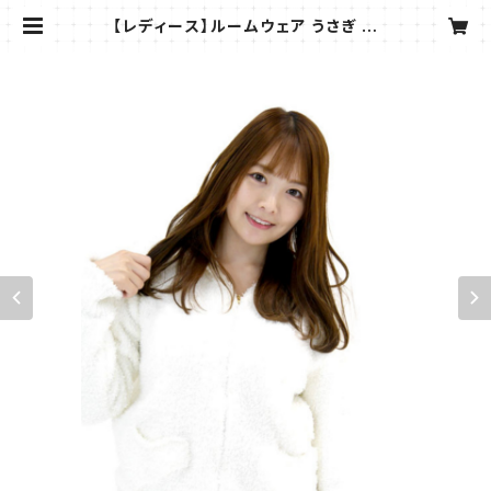
【レディース】ルームウェア うさぎ モ
コモコ パーカー 部屋着 2点セット S
H508 | SHELL FLAN/シェルフラ
ン