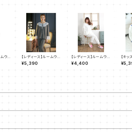
ームウェ
【レディース】ルームウェ
【レディース】ルームウェ
【キッ
コ パー
ア フリース レース パジ
ア パイン柄 レース パジ
もこも
¥5,390
¥4,400
¥5,3
セット
ャマ 部屋着 ２点セット
ャマ 部屋着 ２点セット
着 2
SH021
SH507