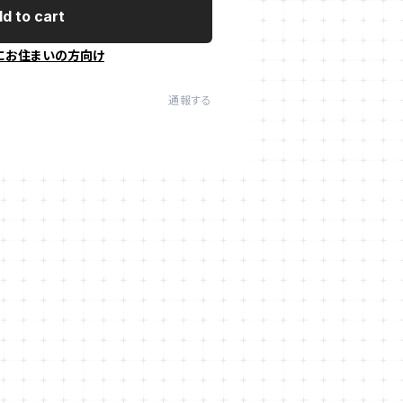
d to cart
にお住まいの方向け
通報する