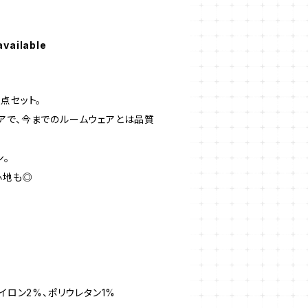
available
点セット。
アで、今までのルームウェアとは品質
ン。
心地も◎
イロン2%、ポリウレタン1%