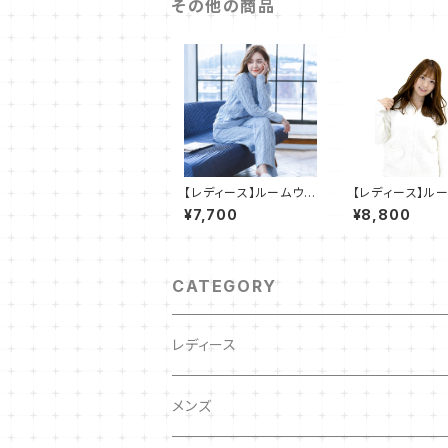
その他の商品
【レディース】ルームウェ
【レディース】ル
ア ケーブル柄 モコモコ
ア うさぎ モコモ
¥7,700
¥8,800
パジャマ 部屋着 ２点セ
カー 部屋着 2点
ット SH506
SH508
CATEGORY
レディース
キッズ
メンズ